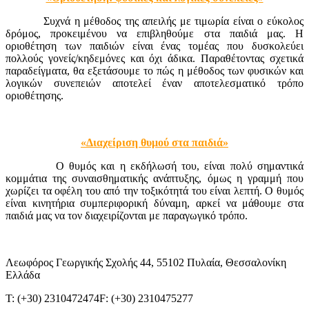
Συχνά η μέθοδος της απειλής με τιμωρία είναι ο εύκολος
δρόμος, προκειμένου να επιβληθούμε στα παιδιά μας. Η
οριοθέτηση των παιδιών είναι ένας τομέας που δυσκολεύει
πολλούς γονείς/κηδεμόνες και όχι άδικα. Παραθέτοντας σχετικά
παραδείγματα, θα εξετάσουμε το πώς η μέθοδος των φυσικών και
λογικών συνεπειών αποτελεί έναν αποτελεσματικό τρόπο
οριοθέτησης.
«Διαχείριση θυμού στα παιδιά»
Ο θυμός και η εκδήλωσή του, είναι πολύ σημαντικά
κομμάτια της συναισθηματικής ανάπτυξης, όμως η γραμμή που
χωρίζει τα οφέλη του από την τοξικότητά του είναι λεπτή. Ο θυμός
είναι κινητήρια συμπεριφορική δύναμη, αρκεί να μάθουμε στα
παιδιά μας να τον διαχειρίζονται με παραγωγικό τρόπο.
Λεωφόρος Γεωργικής Σχολής 44, 55102 Πυλαία, Θεσσαλονίκη
Ελλάδα
T: (+30) 2310472474
F: (+30) 2310475277