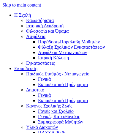
Skip to main content
Η Σχολή
Καλωσόρισμα
Iστορική Αναδρομή
Φιλοσοφία και Όραμα
Ασφάλεια
Παράδοση-Παραλαβή Μαθητών
Φύλαξη Σχολικών Εγκαταστάσεων
Ασφάλεια Μετακινήσεων
Ιατρική Κάλυψη
Εγκαταστάσεις
Εκπαίδευση
Παιδικός Σταθμός - Νηπιαγωγείο
Γενικά
Εκπαιδευτικό Πρόγραμμα
Δημοτικό
Γενικά
Εκπαιδευτικό Πρόγραμμα
Κανόνες Σχολικής Ζωής
Γονείς και Σχολείο
Γενικές Κατευθύνσεις
Συμπεριφορά Μαθητών
Υλικό Διακοπών
ΠAΣΧA 2026