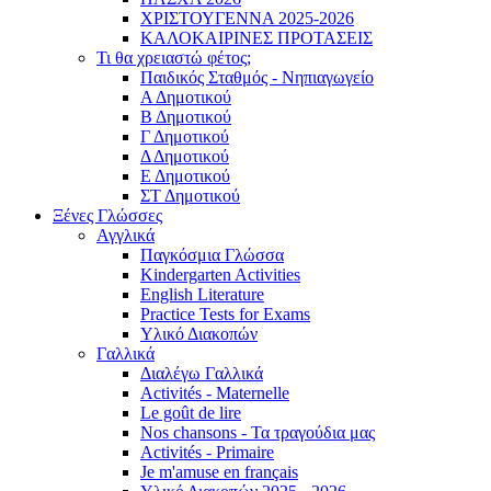
ΧΡΙΣΤΟΥΓΕΝΝΑ 2025-2026
ΚΑΛΟΚΑΙΡΙΝΕΣ ΠΡΟΤΑΣΕΙΣ
Τι θα χρειαστώ φέτος;
Παιδικός Σταθμός - Νηπιαγωγείο
Α Δημοτικού
Β Δημοτικού
Γ Δημοτικού
Δ Δημοτικού
Ε Δημοτικού
ΣΤ Δημοτικού
Ξένες Γλώσσες
Αγγλικά
Παγκόσμια Γλώσσα
Kindergarten Activities
English Literature
Practice Tests for Exams
Υλικό Διακοπών
Γαλλικά
Διαλέγω Γαλλικά
Activités - Maternelle
Le goût de lire
Nos chansons - Τα τραγούδια μας
Activités - Primaire
Je m'amuse en français