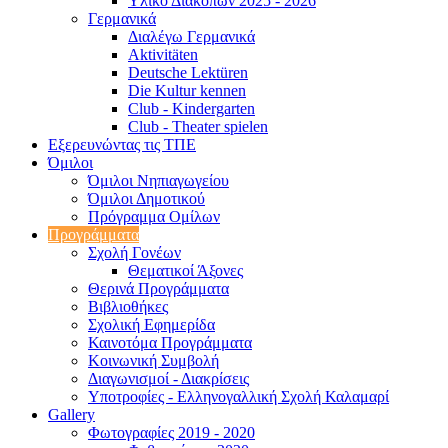
Υλικό Διακοπών 2025 - 2026
Γερμανικά
Διαλέγω Γερμανικά
Aktivitäten
Deutsche Lektüren
Die Kultur kennen
Club - Kindergarten
Club - Theater spielen
Εξερευνώντας τις ΤΠΕ
Όμιλοι
Όμιλοι Νηπιαγωγείου
Όμιλοι Δημοτικού
Πρόγραμμα Ομίλων
Προγράμματα
Σχολή Γονέων
Θεματικοί Άξονες
Θερινά Προγράμματα
Βιβλιοθήκες
Σχολική Εφημερίδα
Καινοτόμα Προγράμματα
Κοινωνική Συμβολή
Διαγωνισμοί - Διακρίσεις
Υποτροφίες - Ελληνογαλλική Σχολή Καλαμαρί
Gallery
Φωτογραφίες 2019 - 2020