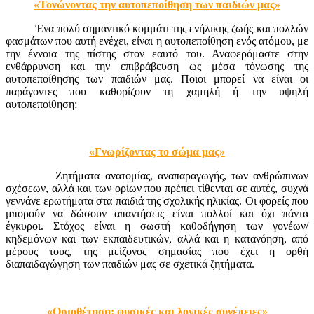
«Τονώνοντας την αυτοπεποίθηση των παιδιών μας»
Ένα πολύ σημαντικό κομμάτι της ενήλικης ζωής και πολλών
φασμάτων που αυτή ενέχει, είναι η αυτοπεποίθηση ενός ατόμου, με
την έννοια της πίστης στον εαυτό του. Αναφερόμαστε στην
ενθάρρυνση και την επιβράβευση ως μέσα τόνωσης της
αυτοπεποίθησης των παιδιών μας. Ποιοι μπορεί να είναι οι
παράγοντες που καθορίζουν τη χαμηλή ή την υψηλή
αυτοπεποίθηση;
«Γνωρίζοντας το σώμα μας»
Ζητήματα ανατομίας, αναπαραγωγής, των ανθρώπινων
σχέσεων, αλλά και των ορίων που πρέπει τίθενται σε αυτές, συχνά
γεννάνε ερωτήματα στα παιδιά της σχολικής ηλικίας. Οι φορείς που
μπορούν να δώσουν απαντήσεις είναι πολλοί και όχι πάντα
έγκυροι. Στόχος είναι η σωστή καθοδήγηση των γονέων/
κηδεμόνων και των εκπαιδευτικών, αλλά και η κατανόηση, από
μέρους τους, της μείζονος σημασίας που έχει η ορθή
διαπαιδαγώγηση των παιδιών μας σε σχετικά ζητήματα.
«Οριοθέτηση: φυσικές και λογικές συνέπειες»