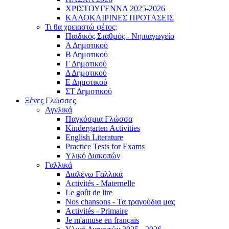
ΧΡΙΣΤΟΥΓΕΝΝΑ 2025-2026
ΚΑΛΟΚΑΙΡΙΝΕΣ ΠΡΟΤΑΣΕΙΣ
Τι θα χρειαστώ φέτος;
Παιδικός Σταθμός - Νηπιαγωγείο
Α Δημοτικού
Β Δημοτικού
Γ Δημοτικού
Δ Δημοτικού
Ε Δημοτικού
ΣΤ Δημοτικού
Ξένες Γλώσσες
Αγγλικά
Παγκόσμια Γλώσσα
Kindergarten Activities
English Literature
Practice Tests for Exams
Υλικό Διακοπών
Γαλλικά
Διαλέγω Γαλλικά
Activités - Maternelle
Le goût de lire
Nos chansons - Τα τραγούδια μας
Activités - Primaire
Je m'amuse en français