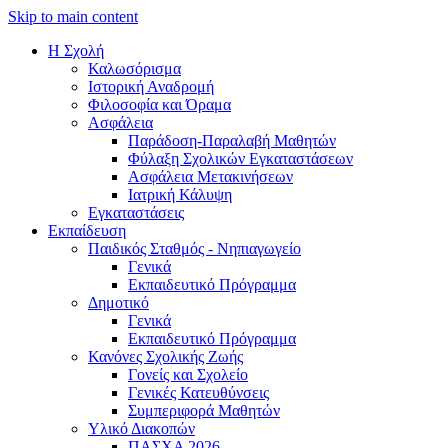
Skip to main content
Η Σχολή
Καλωσόρισμα
Iστορική Αναδρομή
Φιλοσοφία και Όραμα
Ασφάλεια
Παράδοση-Παραλαβή Μαθητών
Φύλαξη Σχολικών Εγκαταστάσεων
Ασφάλεια Μετακινήσεων
Ιατρική Κάλυψη
Εγκαταστάσεις
Εκπαίδευση
Παιδικός Σταθμός - Νηπιαγωγείο
Γενικά
Εκπαιδευτικό Πρόγραμμα
Δημοτικό
Γενικά
Εκπαιδευτικό Πρόγραμμα
Κανόνες Σχολικής Ζωής
Γονείς και Σχολείο
Γενικές Κατευθύνσεις
Συμπεριφορά Μαθητών
Υλικό Διακοπών
ΠAΣΧA 2026