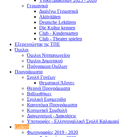
Υλικό Διακοπών 2025 - 2026
Γερμανικά
Διαλέγω Γερμανικά
Aktivitäten
Deutsche Lektüren
Die Kultur kennen
Club - Kindergarten
Club - Theater spielen
Εξερευνώντας τις ΤΠΕ
Όμιλοι
Όμιλοι Νηπιαγωγείου
Όμιλοι Δημοτικού
Πρόγραμμα Ομίλων
Προγράμματα
Σχολή Γονέων
Θεματικοί Άξονες
Θερινά Προγράμματα
Βιβλιοθήκες
Σχολική Εφημερίδα
Καινοτόμα Προγράμματα
Κοινωνική Συμβολή
Διαγωνισμοί - Διακρίσεις
Υποτροφίες - Ελληνογαλλική Σχολή Καλαμαρί
Gallery
Φωτογραφίες 2019 - 2020