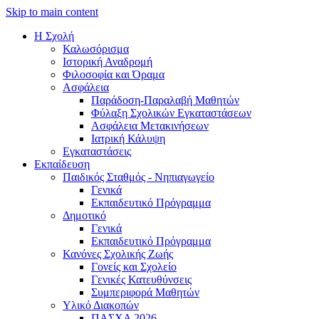
Skip to main content
Η Σχολή
Καλωσόρισμα
Iστορική Αναδρομή
Φιλοσοφία και Όραμα
Ασφάλεια
Παράδοση-Παραλαβή Μαθητών
Φύλαξη Σχολικών Εγκαταστάσεων
Ασφάλεια Μετακινήσεων
Ιατρική Κάλυψη
Εγκαταστάσεις
Εκπαίδευση
Παιδικός Σταθμός - Νηπιαγωγείο
Γενικά
Εκπαιδευτικό Πρόγραμμα
Δημοτικό
Γενικά
Εκπαιδευτικό Πρόγραμμα
Κανόνες Σχολικής Ζωής
Γονείς και Σχολείο
Γενικές Κατευθύνσεις
Συμπεριφορά Μαθητών
Υλικό Διακοπών
ΠAΣΧA 2026