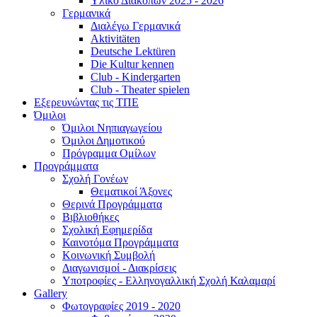
Υλικό Διακοπών 2025 - 2026
Γερμανικά
Διαλέγω Γερμανικά
Aktivitäten
Deutsche Lektüren
Die Kultur kennen
Club - Kindergarten
Club - Theater spielen
Εξερευνώντας τις ΤΠΕ
Όμιλοι
Όμιλοι Νηπιαγωγείου
Όμιλοι Δημοτικού
Πρόγραμμα Ομίλων
Προγράμματα
Σχολή Γονέων
Θεματικοί Άξονες
Θερινά Προγράμματα
Βιβλιοθήκες
Σχολική Εφημερίδα
Καινοτόμα Προγράμματα
Κοινωνική Συμβολή
Διαγωνισμοί - Διακρίσεις
Υποτροφίες - Ελληνογαλλική Σχολή Καλαμαρί
Gallery
Φωτογραφίες 2019 - 2020