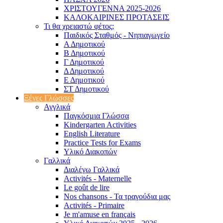
ΧΡΙΣΤΟΥΓΕΝΝΑ 2025-2026
ΚΑΛΟΚΑΙΡΙΝΕΣ ΠΡΟΤΑΣΕΙΣ
Τι θα χρειαστώ φέτος;
Παιδικός Σταθμός - Νηπιαγωγείο
Α Δημοτικού
Β Δημοτικού
Γ Δημοτικού
Δ Δημοτικού
Ε Δημοτικού
ΣΤ Δημοτικού
Ξένες Γλώσσες
Αγγλικά
Παγκόσμια Γλώσσα
Kindergarten Activities
English Literature
Practice Tests for Exams
Υλικό Διακοπών
Γαλλικά
Διαλέγω Γαλλικά
Activités - Maternelle
Le goût de lire
Nos chansons - Τα τραγούδια μας
Activités - Primaire
Je m'amuse en français