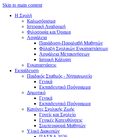
Skip to main content
Η Σχολή
Καλωσόρισμα
Iστορική Αναδρομή
Φιλοσοφία και Όραμα
Ασφάλεια
Παράδοση-Παραλαβή Μαθητών
Φύλαξη Σχολικών Εγκαταστάσεων
Ασφάλεια Μετακινήσεων
Ιατρική Κάλυψη
Εγκαταστάσεις
Εκπαίδευση
Παιδικός Σταθμός - Νηπιαγωγείο
Γενικά
Εκπαιδευτικό Πρόγραμμα
Δημοτικό
Γενικά
Εκπαιδευτικό Πρόγραμμα
Κανόνες Σχολικής Ζωής
Γονείς και Σχολείο
Γενικές Κατευθύνσεις
Συμπεριφορά Μαθητών
Υλικό Διακοπών
ΠAΣΧA 2026