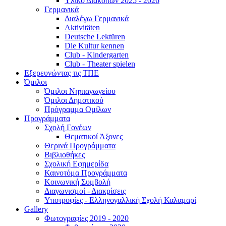
Υλικό Διακοπών 2025 - 2026
Γερμανικά
Διαλέγω Γερμανικά
Aktivitäten
Deutsche Lektüren
Die Kultur kennen
Club - Kindergarten
Club - Theater spielen
Εξερευνώντας τις ΤΠΕ
Όμιλοι
Όμιλοι Νηπιαγωγείου
Όμιλοι Δημοτικού
Πρόγραμμα Ομίλων
Προγράμματα
Σχολή Γονέων
Θεματικοί Άξονες
Θερινά Προγράμματα
Βιβλιοθήκες
Σχολική Εφημερίδα
Καινοτόμα Προγράμματα
Κοινωνική Συμβολή
Διαγωνισμοί - Διακρίσεις
Υποτροφίες - Ελληνογαλλική Σχολή Καλαμαρί
Gallery
Φωτογραφίες 2019 - 2020