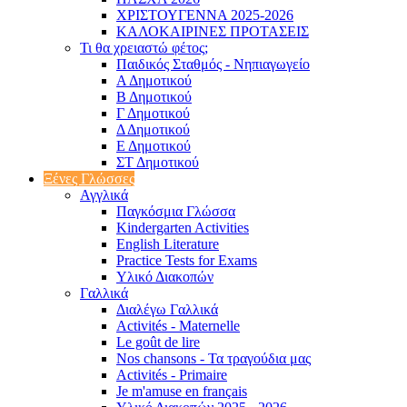
ΧΡΙΣΤΟΥΓΕΝΝΑ 2025-2026
ΚΑΛΟΚΑΙΡΙΝΕΣ ΠΡΟΤΑΣΕΙΣ
Τι θα χρειαστώ φέτος;
Παιδικός Σταθμός - Νηπιαγωγείο
Α Δημοτικού
Β Δημοτικού
Γ Δημοτικού
Δ Δημοτικού
Ε Δημοτικού
ΣΤ Δημοτικού
Ξένες Γλώσσες
Αγγλικά
Παγκόσμια Γλώσσα
Kindergarten Activities
English Literature
Practice Tests for Exams
Υλικό Διακοπών
Γαλλικά
Διαλέγω Γαλλικά
Activités - Maternelle
Le goût de lire
Nos chansons - Τα τραγούδια μας
Activités - Primaire
Je m'amuse en français