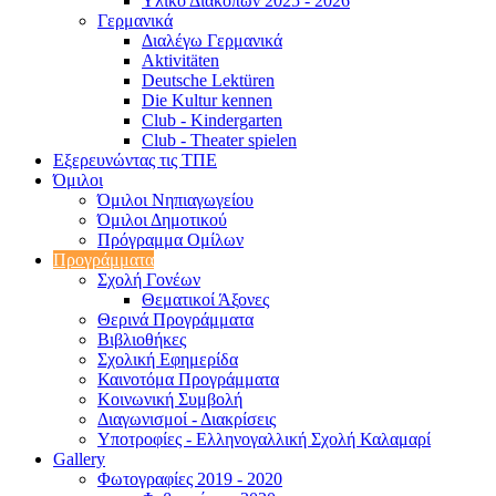
Υλικό Διακοπών 2025 - 2026
Γερμανικά
Διαλέγω Γερμανικά
Aktivitäten
Deutsche Lektüren
Die Kultur kennen
Club - Kindergarten
Club - Theater spielen
Εξερευνώντας τις ΤΠΕ
Όμιλοι
Όμιλοι Νηπιαγωγείου
Όμιλοι Δημοτικού
Πρόγραμμα Ομίλων
Προγράμματα
Σχολή Γονέων
Θεματικοί Άξονες
Θερινά Προγράμματα
Βιβλιοθήκες
Σχολική Εφημερίδα
Καινοτόμα Προγράμματα
Κοινωνική Συμβολή
Διαγωνισμοί - Διακρίσεις
Υποτροφίες - Ελληνογαλλική Σχολή Καλαμαρί
Gallery
Φωτογραφίες 2019 - 2020