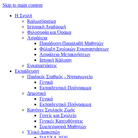
Skip to main content
Η Σχολή
Καλωσόρισμα
Iστορική Αναδρομή
Φιλοσοφία και Όραμα
Ασφάλεια
Παράδοση-Παραλαβή Μαθητών
Φύλαξη Σχολικών Εγκαταστάσεων
Ασφάλεια Μετακινήσεων
Ιατρική Κάλυψη
Εγκαταστάσεις
Εκπαίδευση
Παιδικός Σταθμός - Νηπιαγωγείο
Γενικά
Εκπαιδευτικό Πρόγραμμα
Δημοτικό
Γενικά
Εκπαιδευτικό Πρόγραμμα
Κανόνες Σχολικής Ζωής
Γονείς και Σχολείο
Γενικές Κατευθύνσεις
Συμπεριφορά Μαθητών
Υλικό Διακοπών
ΠAΣΧA 2026