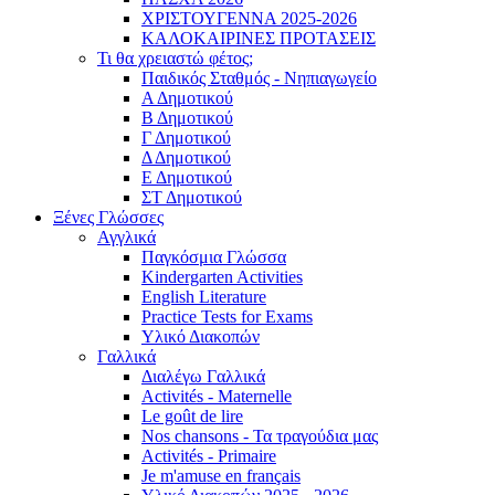
ΧΡΙΣΤΟΥΓΕΝΝΑ 2025-2026
ΚΑΛΟΚΑΙΡΙΝΕΣ ΠΡΟΤΑΣΕΙΣ
Τι θα χρειαστώ φέτος;
Παιδικός Σταθμός - Νηπιαγωγείο
Α Δημοτικού
Β Δημοτικού
Γ Δημοτικού
Δ Δημοτικού
Ε Δημοτικού
ΣΤ Δημοτικού
Ξένες Γλώσσες
Αγγλικά
Παγκόσμια Γλώσσα
Kindergarten Activities
English Literature
Practice Tests for Exams
Υλικό Διακοπών
Γαλλικά
Διαλέγω Γαλλικά
Activités - Maternelle
Le goût de lire
Nos chansons - Τα τραγούδια μας
Activités - Primaire
Je m'amuse en français