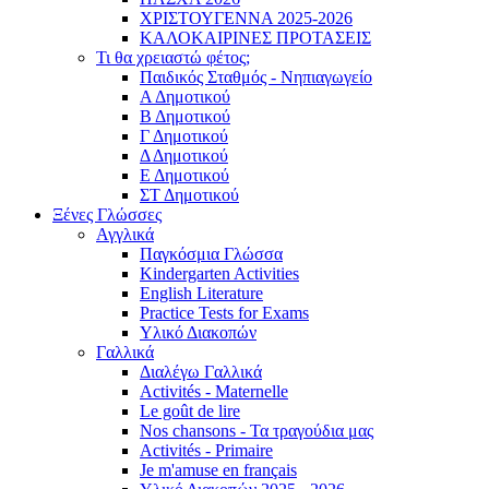
ΧΡΙΣΤΟΥΓΕΝΝΑ 2025-2026
ΚΑΛΟΚΑΙΡΙΝΕΣ ΠΡΟΤΑΣΕΙΣ
Τι θα χρειαστώ φέτος;
Παιδικός Σταθμός - Νηπιαγωγείο
Α Δημοτικού
Β Δημοτικού
Γ Δημοτικού
Δ Δημοτικού
Ε Δημοτικού
ΣΤ Δημοτικού
Ξένες Γλώσσες
Αγγλικά
Παγκόσμια Γλώσσα
Kindergarten Activities
English Literature
Practice Tests for Exams
Υλικό Διακοπών
Γαλλικά
Διαλέγω Γαλλικά
Activités - Maternelle
Le goût de lire
Nos chansons - Τα τραγούδια μας
Activités - Primaire
Je m'amuse en français