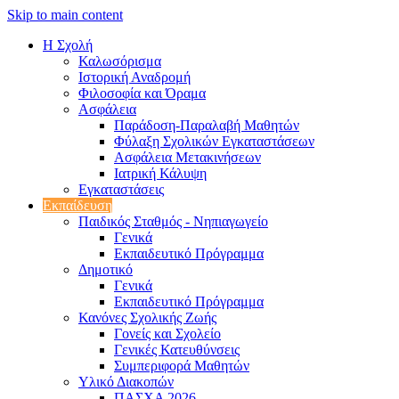
Skip to main content
Η Σχολή
Καλωσόρισμα
Iστορική Αναδρομή
Φιλοσοφία και Όραμα
Ασφάλεια
Παράδοση-Παραλαβή Μαθητών
Φύλαξη Σχολικών Εγκαταστάσεων
Ασφάλεια Μετακινήσεων
Ιατρική Κάλυψη
Εγκαταστάσεις
Εκπαίδευση
Παιδικός Σταθμός - Νηπιαγωγείο
Γενικά
Εκπαιδευτικό Πρόγραμμα
Δημοτικό
Γενικά
Εκπαιδευτικό Πρόγραμμα
Κανόνες Σχολικής Ζωής
Γονείς και Σχολείο
Γενικές Κατευθύνσεις
Συμπεριφορά Μαθητών
Υλικό Διακοπών
ΠAΣΧA 2026