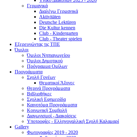
Υλικό Διακοπών 2025 - 2026
Γερμανικά
Διαλέγω Γερμανικά
Aktivitäten
Deutsche Lektüren
Die Kultur kennen
Club - Kindergarten
Club - Theater spielen
Εξερευνώντας τις ΤΠΕ
Όμιλοι
Όμιλοι Νηπιαγωγείου
Όμιλοι Δημοτικού
Πρόγραμμα Ομίλων
Προγράμματα
Σχολή Γονέων
Θεματικοί Άξονες
Θερινά Προγράμματα
Βιβλιοθήκες
Σχολική Εφημερίδα
Καινοτόμα Προγράμματα
Κοινωνική Συμβολή
Διαγωνισμοί - Διακρίσεις
Υποτροφίες - Ελληνογαλλική Σχολή Καλαμαρί
Gallery
Φωτογραφίες 2019 - 2020