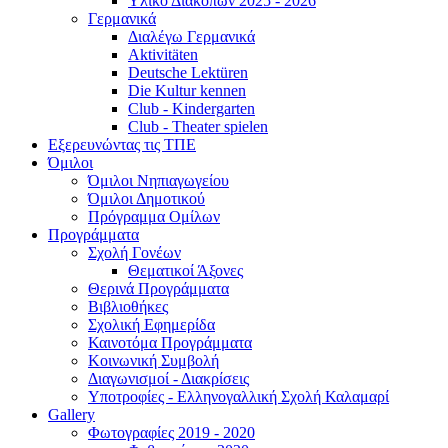
Υλικό Διακοπών 2025 - 2026
Γερμανικά
Διαλέγω Γερμανικά
Aktivitäten
Deutsche Lektüren
Die Kultur kennen
Club - Kindergarten
Club - Theater spielen
Εξερευνώντας τις ΤΠΕ
Όμιλοι
Όμιλοι Νηπιαγωγείου
Όμιλοι Δημοτικού
Πρόγραμμα Ομίλων
Προγράμματα
Σχολή Γονέων
Θεματικοί Άξονες
Θερινά Προγράμματα
Βιβλιοθήκες
Σχολική Εφημερίδα
Καινοτόμα Προγράμματα
Κοινωνική Συμβολή
Διαγωνισμοί - Διακρίσεις
Υποτροφίες - Ελληνογαλλική Σχολή Καλαμαρί
Gallery
Φωτογραφίες 2019 - 2020