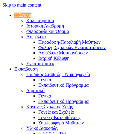
Skip to main content
Η Σχολή
Καλωσόρισμα
Iστορική Αναδρομή
Φιλοσοφία και Όραμα
Ασφάλεια
Παράδοση-Παραλαβή Μαθητών
Φύλαξη Σχολικών Εγκαταστάσεων
Ασφάλεια Μετακινήσεων
Ιατρική Κάλυψη
Εγκαταστάσεις
Εκπαίδευση
Παιδικός Σταθμός - Νηπιαγωγείο
Γενικά
Εκπαιδευτικό Πρόγραμμα
Δημοτικό
Γενικά
Εκπαιδευτικό Πρόγραμμα
Κανόνες Σχολικής Ζωής
Γονείς και Σχολείο
Γενικές Κατευθύνσεις
Συμπεριφορά Μαθητών
Υλικό Διακοπών
ΠAΣΧA 2026