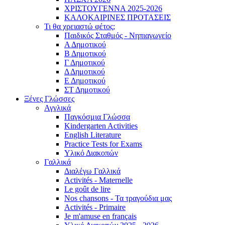
ΧΡΙΣΤΟΥΓΕΝΝΑ 2025-2026
ΚΑΛΟΚΑΙΡΙΝΕΣ ΠΡΟΤΑΣΕΙΣ
Τι θα χρειαστώ φέτος;
Παιδικός Σταθμός - Νηπιαγωγείο
Α Δημοτικού
Β Δημοτικού
Γ Δημοτικού
Δ Δημοτικού
Ε Δημοτικού
ΣΤ Δημοτικού
Ξένες Γλώσσες
Αγγλικά
Παγκόσμια Γλώσσα
Kindergarten Activities
English Literature
Practice Tests for Exams
Υλικό Διακοπών
Γαλλικά
Διαλέγω Γαλλικά
Activités - Maternelle
Le goût de lire
Nos chansons - Τα τραγούδια μας
Activités - Primaire
Je m'amuse en français