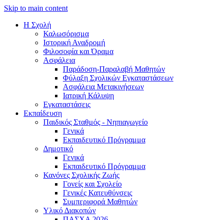
Skip to main content
Η Σχολή
Καλωσόρισμα
Iστορική Αναδρομή
Φιλοσοφία και Όραμα
Ασφάλεια
Παράδοση-Παραλαβή Μαθητών
Φύλαξη Σχολικών Εγκαταστάσεων
Ασφάλεια Μετακινήσεων
Ιατρική Κάλυψη
Εγκαταστάσεις
Εκπαίδευση
Παιδικός Σταθμός - Νηπιαγωγείο
Γενικά
Εκπαιδευτικό Πρόγραμμα
Δημοτικό
Γενικά
Εκπαιδευτικό Πρόγραμμα
Κανόνες Σχολικής Ζωής
Γονείς και Σχολείο
Γενικές Κατευθύνσεις
Συμπεριφορά Μαθητών
Υλικό Διακοπών
ΠAΣΧA 2026