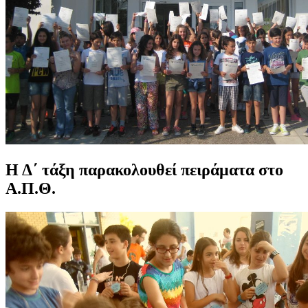
Η Δ΄ τάξη παρακολουθεί πειράματα στο
Α.Π.Θ.