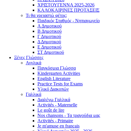
ΧΡΙΣΤΟΥΓΕΝΝΑ 2025-2026
ΚΑΛΟΚΑΙΡΙΝΕΣ ΠΡΟΤΑΣΕΙΣ
Τι θα χρειαστώ φέτος;
Παιδικός Σταθμός - Νηπιαγωγείο
Α Δημοτικού
Β Δημοτικού
Γ Δημοτικού
Δ Δημοτικού
Ε Δημοτικού
ΣΤ Δημοτικού
Ξένες Γλώσσες
Αγγλικά
Παγκόσμια Γλώσσα
Kindergarten Activities
English Literature
Practice Tests for Exams
Υλικό Διακοπών
Γαλλικά
Διαλέγω Γαλλικά
Activités - Maternelle
Le goût de lire
Nos chansons - Τα τραγούδια μας
Activités - Primaire
Je m'amuse en français