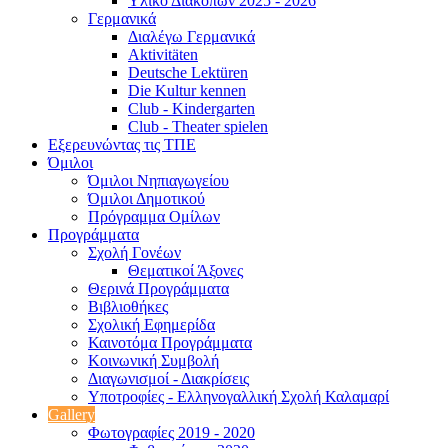
Υλικό Διακοπών 2025 - 2026
Γερμανικά
Διαλέγω Γερμανικά
Aktivitäten
Deutsche Lektüren
Die Kultur kennen
Club - Kindergarten
Club - Theater spielen
Εξερευνώντας τις ΤΠΕ
Όμιλοι
Όμιλοι Νηπιαγωγείου
Όμιλοι Δημοτικού
Πρόγραμμα Ομίλων
Προγράμματα
Σχολή Γονέων
Θεματικοί Άξονες
Θερινά Προγράμματα
Βιβλιοθήκες
Σχολική Εφημερίδα
Καινοτόμα Προγράμματα
Κοινωνική Συμβολή
Διαγωνισμοί - Διακρίσεις
Υποτροφίες - Ελληνογαλλική Σχολή Καλαμαρί
Gallery
Φωτογραφίες 2019 - 2020